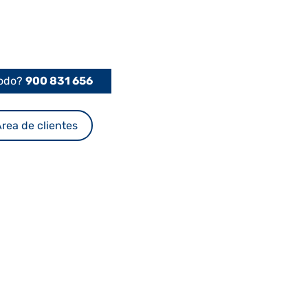
Podo?
900 831 656
rea de clientes