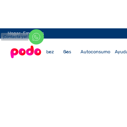
-
Hogar
Empresas
¡Contacta ya!
Luz
Gas
Autoconsumo
Ayud