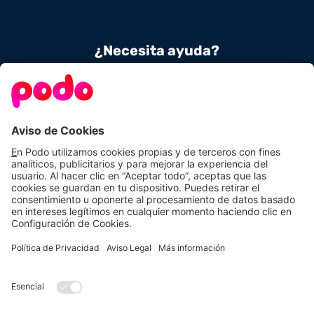
¿Necesita ayuda?
Contacta con nosotros
900 831 656
Conoce Podo
Nuestras tarifas
Sobre nosotros
Tarifas de luz
Podo Amigos
Tarifas de gas
Preguntas frecuentes
Autoconsumo
Calcula tu ahorro