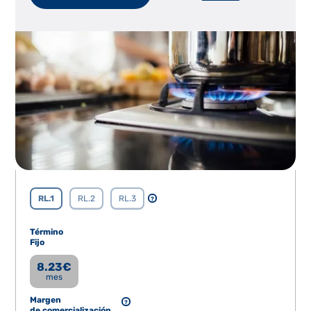
RL.1
RL.2
RL.3
?
Término
Fijo
8.23
€
mes
Margen
?
de comercialización