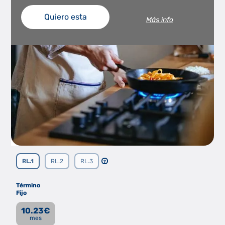
Quiero esta
Más info
RL.1
RL.2
RL.3
?
Término
Fijo
10.23
€
mes