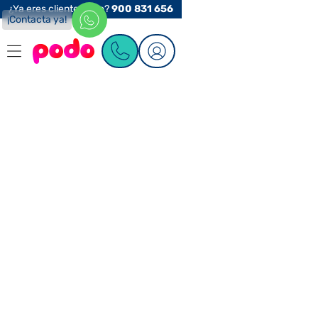
¿Ya eres cliente Podo?
900 831 656
¡Contacta ya!