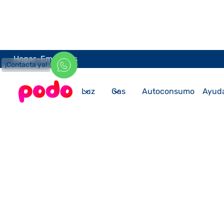
-
Hogar
Empresas
¡Contacta ya!
Luz
Gas
Autoconsumo
Ayud