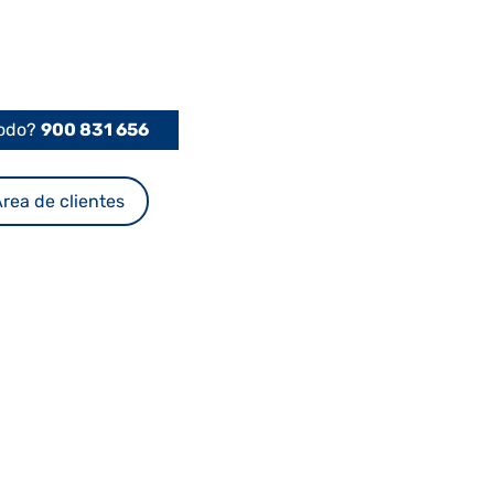
Podo?
900 831 656
rea de clientes