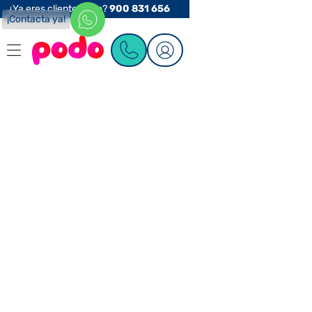
¿Ya eres cliente Podo?
900 831 656
¡Contacta ya!