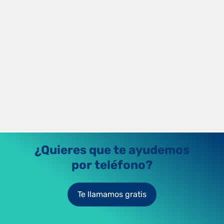
¿Qué es el impuesto sobre la electricidad?
Descubre qué es el impuesto eléctrico o impuesto sobre la
electricidad, cómo se calcula y cómo afecta a tu factura de luz.
Léelo ahora.
Raúl Fernández
14/1/2024
¿Quieres que te ayudemos
por teléfono?
Te llamamos gratis