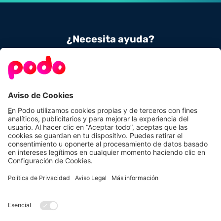
¿Necesita ayuda?
Contacta con nosotros
900 831 656
Conoce Podo
Nuestras tarifas
Sobre nosotros
Tarifas de luz
Podo Amigos
Tarifas de gas
Preguntas frecuentes
Autoconsumo
Calcula tu ahorro