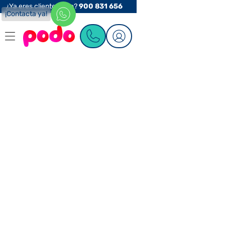
¿Ya eres cliente Podo?
900 831 656
¡Contacta ya!