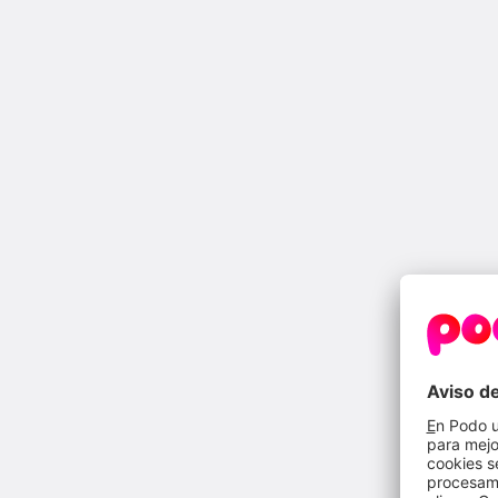
El Peaje
: es el pago que se realiza por el 
conecta tu punto de suministro. Este pago 
Competencia (CNMC).
El Cargo
: es el pago que aglutina el resto 
Transición Ecológica y el Reto Demográfic
los pagos anuales por un déficit histórico 
energía renovables, el sobrecoste que tien
y Melilla, y los pagos a los distintos orga
otros.