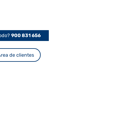
Podo?
900 831 656
rea de clientes