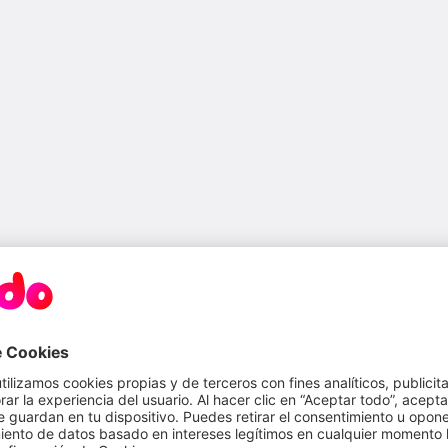
uso de la red eléctrica de transporte y distribución que
lo fija la Comisión Nacional de los Mercados y la
de costes regulados que fija el Ministerio para la
o. Estos costes regulados son muy variados e incluyen
con el sistema eléctrico, el sobrecoste o primas de las
e la producción de electricidad en las islas y en Ceuta
nismos que participan en el sistema eléctrico, entre