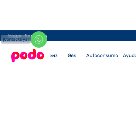
-
Hogar
Empresas
¡Contacta ya!
Luz
Gas
Autoconsumo
Ayud