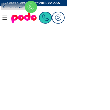
¿Ya eres cliente Podo?
900 831 656
¡Contacta ya!