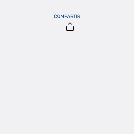
COMPARTIR
Cómo se integrará el 5G en la
domótica del hogar