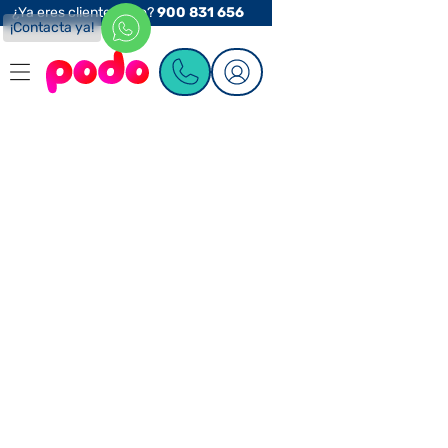
¿Ya eres cliente Podo?
900 831 656
¡Contacta ya!