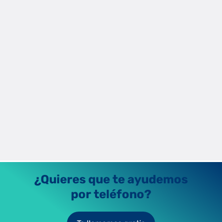
Domótica para personas con movilidad
reducida
Los sistemas domóticos ayudan a mejorar la autonomía de
personas con movilidad reducida y a ahorrar energía junto a
tarifas de luz competitivas.
Raúl Fernández
2/9/2025
¿Quieres que te ayudemos
por teléfono?