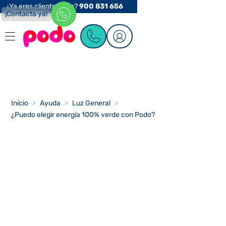
¿Ya eres cliente Podo?
900 831 656
¡Contacta ya!
Inicio
>
Ayuda
>
Luz General
>
¿Puedo elegir energía 100% verde con Podo?