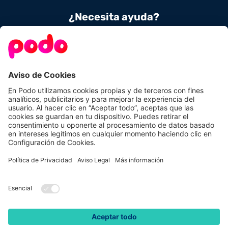
¿Necesita ayuda?
Contacta con nosotros
900 831 656
Conoce Podo
Nuestras tarifas
Sobre nosotros
Tarifas de luz
Podo Amigos
Tarifas de gas
Preguntas frecuentes
Autoconsumo
Calcula tu ahorro