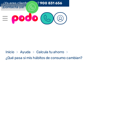
¿Ya eres cliente Podo?
900 831 656
¡Contacta ya!
Inicio
>
Ayuda
>
Calcula tu ahorro
>
¿Qué pasa si mis hábitos de consumo cambian?