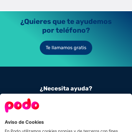
normativa y compatibilidad.
Jaime Laso Martínez
25/9/2025
¿Quieres que te ayudemos
por teléfono?
Te llamamos gratis
¿Necesita ayuda?
Contacta con nosotros
900 831 656