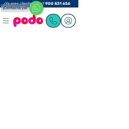
¿Ya eres cliente Podo?
900 831 656
¡Contacta ya!