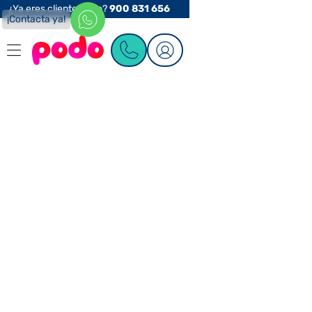
¿Ya eres cliente Podo?
900 831 656
¡Contacta ya!