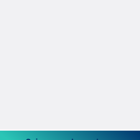
Raúl Fernández
14/10/2025
Cómo realizar un diagnóstico energético en
una vivienda
Te explicamos cómo hacer un diagnóstico energético de tu
vivienda, qué dice la normativa española, sus fases y beneficios
para ahorrar hasta un 60%.
Raúl Fernández
30/9/2025