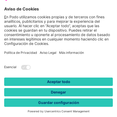
Conoce Podo
Nuestras tarifas
Sobre nosotros
Tarifas de luz
Podo Amigos
Tarifas de gas
Preguntas frecuentes
Autoconsumo
Calcula tu ahorro
Aviso Legal
Política de Privacidad
Política de Cookies
Condiciones
Atención al Consumidor
Condiciones Generales
Particulares
2026 PODO. Todos los derechos reservados