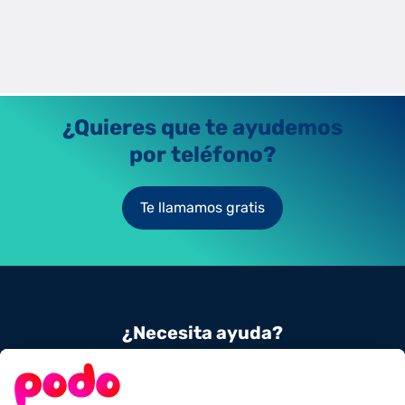
Tipos de enchufes eléctricos: Schuko, Tipo 2, CCS, CHAdeMO y
más. Qué necesitas para cargar en la vía pública según
normativa y compatibilidad.
Jaime Laso Martínez
25/9/2025
¿Quieres que te ayudemos
por teléfono?
Te llamamos gratis
¿Necesita ayuda?
Contacta con nosotros
900 831 656