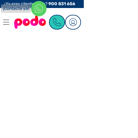
¿Ya eres cliente Podo?
900 831 656
¡Contacta ya!