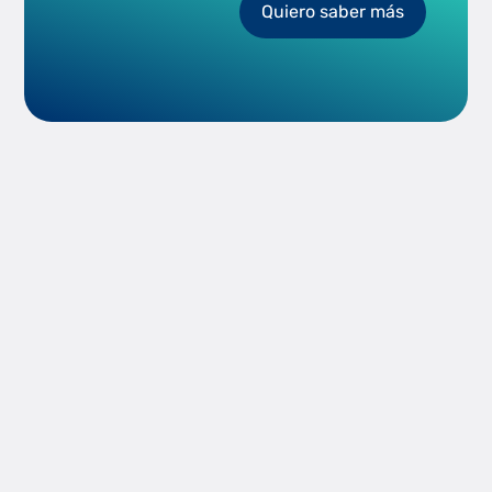
Quiero saber más
load
balancing