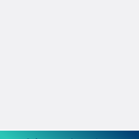
Fernando Bris del Jesús
22/1/2026
¿Cuál es la ciudad española con más
puntos de recarga para coche eléctrico?
España tiene más de 48.594 puntos de recarga. Te decimos en
qué ciudades y la tendencia de la movilidad eléctrica a futuro
en ámbito público y privado.
Fernando Bris del Jesús
18/12/2025