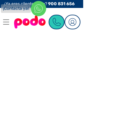
¿Ya eres cliente Podo?
900 831 656
¡Contacta ya!