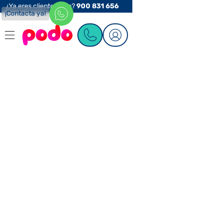
¿Ya eres cliente Podo?
900 831 656
¡Contacta ya!