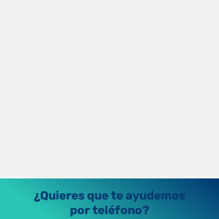
Apps para medir tu consumo eléctrico en
tiempo real
Las mejores apps para ver tu consumo eléctrico en tiempo real
y complementar el Área Cliente de PODO: datos precisos,
alertas y consejos de ahorro.
Raúl Fernández
15/1/2026
¿Quieres que te ayudemos
por teléfono?