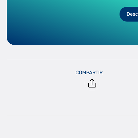
Desc
COMPARTIR