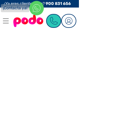
¿Ya eres cliente Podo?
900 831 656
¡Contacta ya!