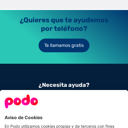
impacto ambiental.
Raúl Fernández
19/8/2025
¿Quieres que te ayudemos
por teléfono?
Te llamamos gratis
¿Necesita ayuda?
Contacta con nosotros
900 831 656