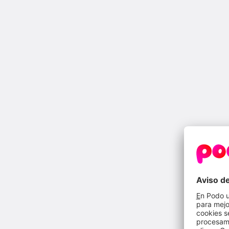
precalentamiento
homogénea
se reduce la cantidad
encimeras
capacid