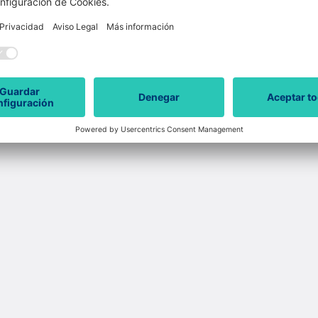
watts
factura de luz