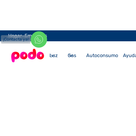
-
Hogar
Empresas
¡Contacta ya!
Luz
Gas
Autoconsumo
Ayud