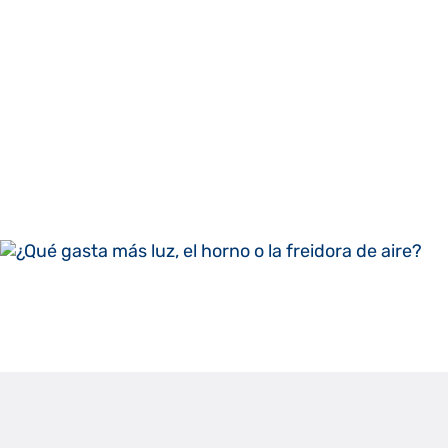
Raúl Fernánde