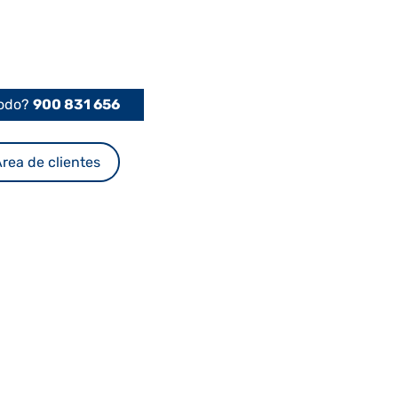
Podo?
900 831 656
rea de clientes